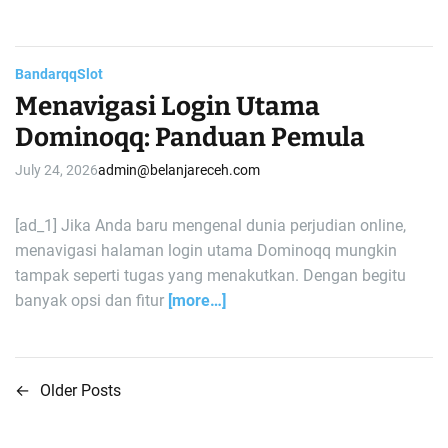
Bandarqq
Slot
Menavigasi Login Utama
Dominoqq: Panduan Pemula
July 24, 2026
admin@belanjareceh.com
[ad_1] Jika Anda baru mengenal dunia perjudian online,
menavigasi halaman login utama Dominoqq mungkin
tampak seperti tugas yang menakutkan. Dengan begitu
banyak opsi dan fitur
[more…]
←
Older Posts
P
o