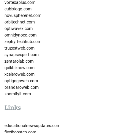
vortexaplus.com
cubixiogo.com
novuspherenet.com
orbitechnet.com
optiwavex.com
omnidynoco.com
zephyrtechhub.com
truzestweb.com
synapsexpert.com
zentarolab.com
quikbiznow.com
xceleroweb.com
optigogoweb.com
brandaroweb.com
zoomifyit.com
Links
educationalnewsupdates.com
flexiboostco.com