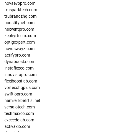
novaevopro.com
trusparktech.com
trubrandzhq.com
boostifynet.com
nexventpro.com
zephyrtechx.com
optigoxpert.com
novuswayz.com
actifypro.com
dynaboostx.com
instaflexco.com
innovistapro.com
flexiboostlab.com
vortexohqplus.com
swiftiopro.com
hamilelikbelirtisi.net
versalotech.com
techmaxco.com
exceedolab.com
activaxio.com