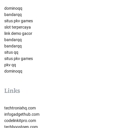
n
dominoqq
bandarqq
situs pkv games
slot terpercaya
link demo gacor
bandarqq
bandarqq
situs qq
situs pkv games
pkv qq
dominoqq
Links
techtronixhq.com
infogadgethub.com
codelinkitpro.com
techboostgen.com