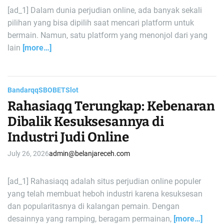
[ad_1] Dalam dunia perjudian online, ada banyak sekali
pilihan yang bisa dipilih saat mencari platform untuk
bermain. Namun, satu platform yang menonjol dari yang
lain
[more…]
Bandarqq
SBOBET
Slot
Rahasiaqq Terungkap: Kebenaran
Dibalik Kesuksesannya di
Industri Judi Online
July 26, 2026
admin@belanjareceh.com
[ad_1] Rahasiaqq adalah situs perjudian online populer
yang telah membuat heboh industri karena kesuksesan
dan popularitasnya di kalangan pemain. Dengan
desainnya yang ramping, beragam permainan,
[more…]