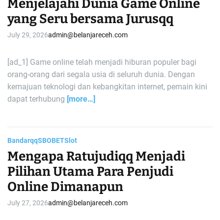
Menjelajahi Dunia Game Online
yang Seru bersama Jurusqq
July 29, 2026
admin@belanjareceh.com
[ad_1] Game online telah menjadi hiburan populer bagi
orang-orang dari segala usia di seluruh dunia. Dengan
kemajuan teknologi dan kebangkitan internet, pemain kini
dapat terhubung
[more…]
Bandarqq
SBOBET
Slot
Mengapa Ratujudiqq Menjadi
Pilihan Utama Para Penjudi
Online Dimanapun
July 27, 2026
admin@belanjareceh.com