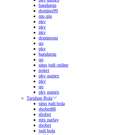
bandarqq
domino99
qiu qiu
pkv
pkv
pkv
dominoqq
qq
pkv
bandarqq
qq
situs judi online
poker
pkv games
pkv
qq
pkv games
Taruhan Bola
situs judi bola
sbobet88
sbobet
mix parlay
sbobet
judi bola