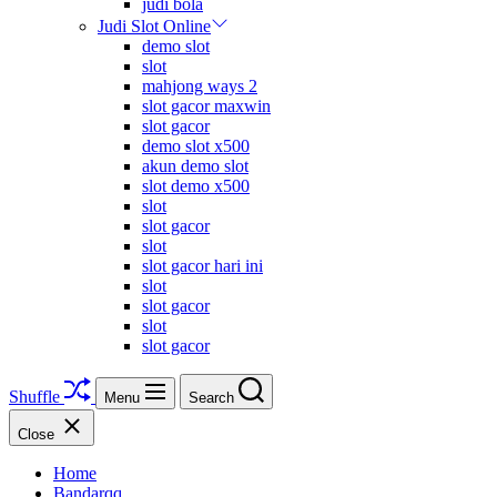
judi bola
Judi Slot Online
demo slot
slot
mahjong ways 2
slot gacor maxwin
slot gacor
demo slot x500
akun demo slot
slot demo x500
slot
slot gacor
slot
slot gacor hari ini
slot
slot gacor
slot
slot gacor
Shuffle
Menu
Search
Close
Home
Bandarqq