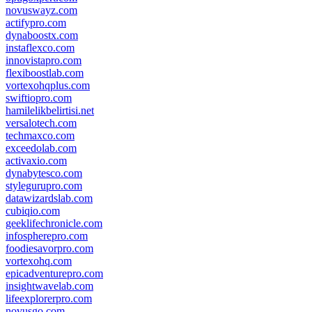
novuswayz.com
actifypro.com
dynaboostx.com
instaflexco.com
innovistapro.com
flexiboostlab.com
vortexohqplus.com
swiftiopro.com
hamilelikbelirtisi.net
versalotech.com
techmaxco.com
exceedolab.com
activaxio.com
dynabytesco.com
stylegurupro.com
datawizardslab.com
cubiqio.com
geeklifechronicle.com
infospherepro.com
foodiesavorpro.com
vortexohq.com
epicadventurepro.com
insightwavelab.com
lifeexplorerpro.com
novusgo.com