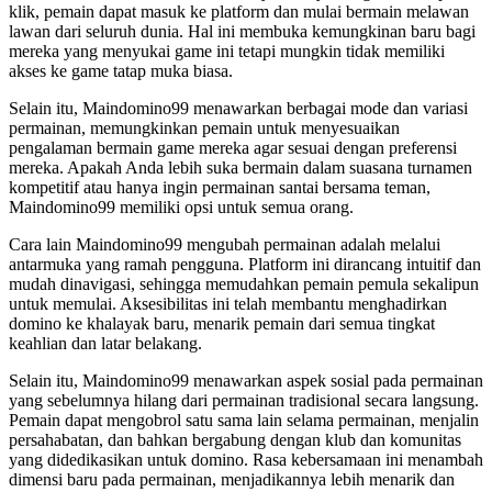
klik, pemain dapat masuk ke platform dan mulai bermain melawan
lawan dari seluruh dunia. Hal ini membuka kemungkinan baru bagi
mereka yang menyukai game ini tetapi mungkin tidak memiliki
akses ke game tatap muka biasa.
Selain itu, Maindomino99 menawarkan berbagai mode dan variasi
permainan, memungkinkan pemain untuk menyesuaikan
pengalaman bermain game mereka agar sesuai dengan preferensi
mereka. Apakah Anda lebih suka bermain dalam suasana turnamen
kompetitif atau hanya ingin permainan santai bersama teman,
Maindomino99 memiliki opsi untuk semua orang.
Cara lain Maindomino99 mengubah permainan adalah melalui
antarmuka yang ramah pengguna. Platform ini dirancang intuitif dan
mudah dinavigasi, sehingga memudahkan pemain pemula sekalipun
untuk memulai. Aksesibilitas ini telah membantu menghadirkan
domino ke khalayak baru, menarik pemain dari semua tingkat
keahlian dan latar belakang.
Selain itu, Maindomino99 menawarkan aspek sosial pada permainan
yang sebelumnya hilang dari permainan tradisional secara langsung.
Pemain dapat mengobrol satu sama lain selama permainan, menjalin
persahabatan, dan bahkan bergabung dengan klub dan komunitas
yang didedikasikan untuk domino. Rasa kebersamaan ini menambah
dimensi baru pada permainan, menjadikannya lebih menarik dan