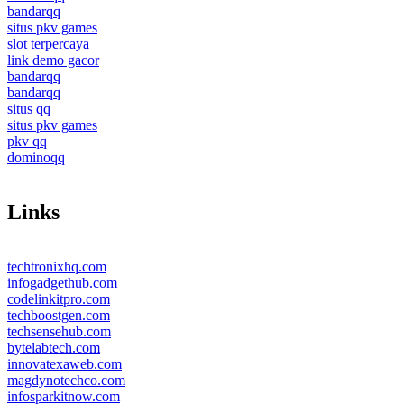
bandarqq
situs pkv games
slot terpercaya
link demo gacor
bandarqq
bandarqq
situs qq
situs pkv games
pkv qq
dominoqq
Links
techtronixhq.com
infogadgethub.com
codelinkitpro.com
techboostgen.com
techsensehub.com
bytelabtech.com
innovatexaweb.com
magdynotechco.com
infosparkitnow.com