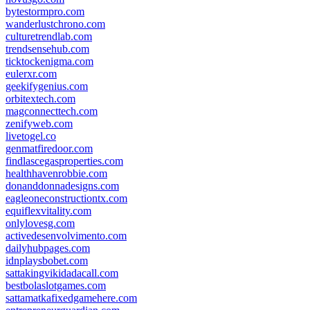
bytestormpro.com
wanderlustchrono.com
culturetrendlab.com
trendsensehub.com
ticktockenigma.com
eulerxr.com
geekifygenius.com
orbitextech.com
magconnecttech.com
zenifyweb.com
livetogel.co
genmatfiredoor.com
findlascegasproperties.com
healthhavenrobbie.com
donanddonnadesigns.com
eagleoneconstructiontx.com
equiflexvitality.com
onlylovesg.com
activedesenvolvimento.com
dailyhubpages.com
idnplaysbobet.com
sattakingvikidadacall.com
bestbolaslotgames.com
sattamatkafixedgamehere.com