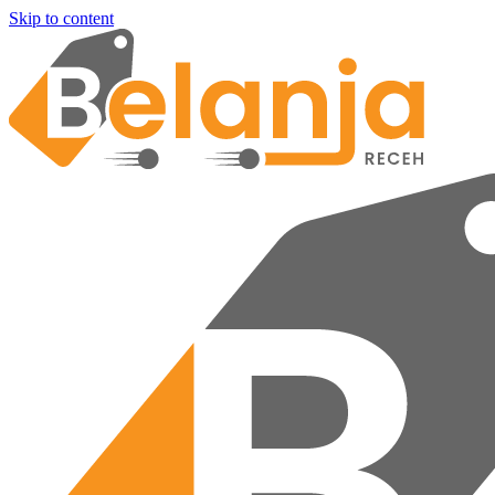
Skip to content