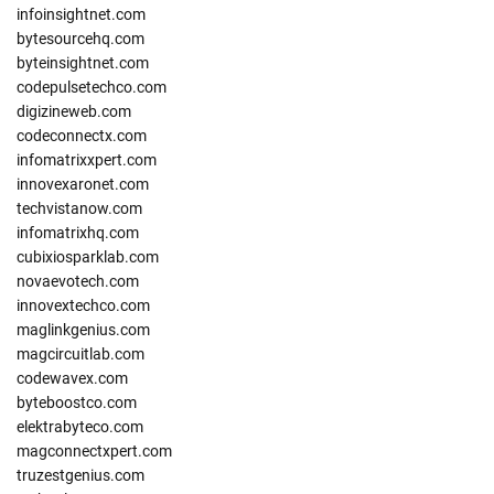
infoinsightnet.com
bytesourcehq.com
byteinsightnet.com
codepulsetechco.com
digizineweb.com
codeconnectx.com
infomatrixxpert.com
innovexaronet.com
techvistanow.com
infomatrixhq.com
cubixiosparklab.com
novaevotech.com
innovextechco.com
maglinkgenius.com
magcircuitlab.com
codewavex.com
byteboostco.com
elektrabyteco.com
magconnectxpert.com
truzestgenius.com