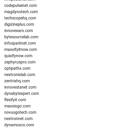
codepulsenet.com
magdynotech.com
techscopehq.com
digizineplus.com
innovexaro.com
bytesourcelab.com
infosparknet.com
maxxifyitnow.com
quixifynow.com
zephyruspro.com
optipathx.com
nextronixlab.com
zentrixhq.com
innovestanet.com
dynabytexpert.com
flexifyit.com
maxxiogo.com
novusgotech.com
nextronnet.com
dynamoxco.com