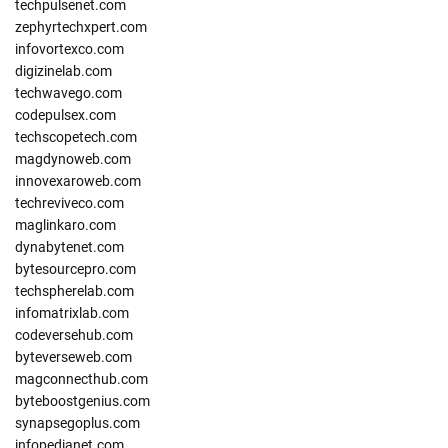
techpulsenet.com
zephyrtechxpert.com
infovortexco.com
digizinelab.com
techwavego.com
codepulsex.com
techscopetech.com
magdynoweb.com
innovexaroweb.com
techreviveco.com
maglinkaro.com
dynabytenet.com
bytesourcepro.com
techspherelab.com
infomatrixlab.com
codeversehub.com
byteverseweb.com
magconnecthub.com
byteboostgenius.com
synapsegoplus.com
infopedianet.com