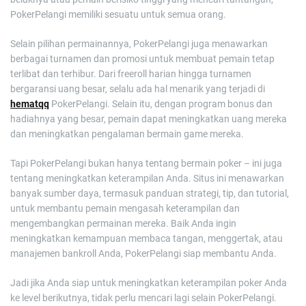
B
PokerPelangi memiliki sesuatu untuk semua orang.
e
s
Selain pilihan permainannya, PokerPelangi juga menawarkan
a
berbagai turnamen dan promosi untuk membuat pemain tetap
r
terlibat dan terhibur. Dari freeroll harian hingga turnamen
bergaransi uang besar, selalu ada hal menarik yang terjadi di
hematqq
PokerPelangi. Selain itu, dengan program bonus dan
hadiahnya yang besar, pemain dapat meningkatkan uang mereka
dan meningkatkan pengalaman bermain game mereka.
Tapi PokerPelangi bukan hanya tentang bermain poker – ini juga
tentang meningkatkan keterampilan Anda. Situs ini menawarkan
banyak sumber daya, termasuk panduan strategi, tip, dan tutorial,
untuk membantu pemain mengasah keterampilan dan
mengembangkan permainan mereka. Baik Anda ingin
meningkatkan kemampuan membaca tangan, menggertak, atau
manajemen bankroll Anda, PokerPelangi siap membantu Anda.
Jadi jika Anda siap untuk meningkatkan keterampilan poker Anda
ke level berikutnya, tidak perlu mencari lagi selain PokerPelangi.