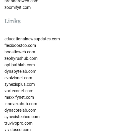
brandaroweb.com
zoomifyit.com
Links
educationalnewsupdates.com
flexiboostco.com
boostioweb.com
zephyrushub.com
optipathlab.com
dynabytelab.com
evolvionet.com
synexisplus.com
vortexonet.com
maxxifynet.com
innovexahub.com
dynacorelab.com
synexistechco.com
truvivopro.com
vividusco.com