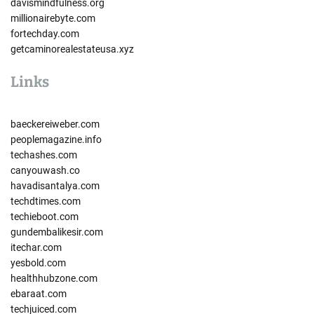
davismindfulness.org
millionairebyte.com
fortechday.com
getcaminorealestateusa.xyz
Links
baeckereiweber.com
peoplemagazine.info
techashes.com
canyouwash.co
havadisantalya.com
techdtimes.com
techieboot.com
gundembalikesir.com
itechar.com
yesbold.com
healthhubzone.com
ebaraat.com
techjuiced.com