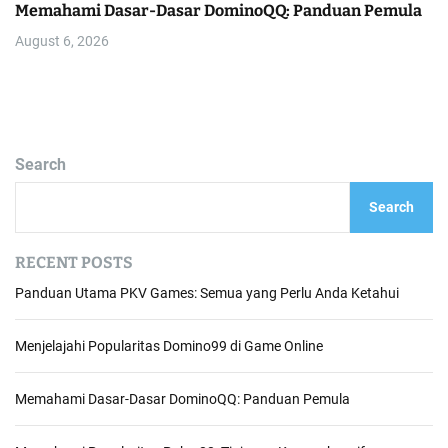
Memahami Dasar-Dasar DominoQQ: Panduan Pemula
August 6, 2026
Search
Search
RECENT POSTS
Panduan Utama PKV Games: Semua yang Perlu Anda Ketahui
Menjelajahi Popularitas Domino99 di Game Online
Memahami Dasar-Dasar DominoQQ: Panduan Pemula