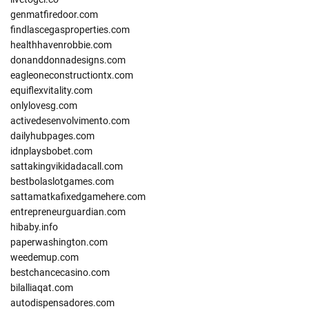
genmatfiredoor.com
findlascegasproperties.com
healthhavenrobbie.com
donanddonnadesigns.com
eagleoneconstructiontx.com
equiflexvitality.com
onlylovesg.com
activedesenvolvimento.com
dailyhubpages.com
idnplaysbobet.com
sattakingvikidadacall.com
bestbolaslotgames.com
sattamatkafixedgamehere.com
entrepreneurguardian.com
hibaby.info
paperwashington.com
weedemup.com
bestchancecasino.com
bilalliaqat.com
autodispensadores.com