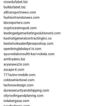
crowdufabet.biz
buildufabet.biz
alltransportnews.com
fashiontrandsnews.com
bbcreporters.com
cryptocasinoguid.com
leadingedgemarketingsolutionsmi.com
kastratigeneralcontractinginc.co
bestwholesalenfljerseysshop.com
openlivinglabdays14.com
ayurvedakonsultti-kari-nokela.com
antitraders.biz
aryanews24.com
xscape-it.com
777azino-mobile.com
cobbseniorbowl.com
technowdesign.com
durexsecurityandshipping.com
cityroofingandplannig.com
ivdabergasa.com
juyultadesga.com