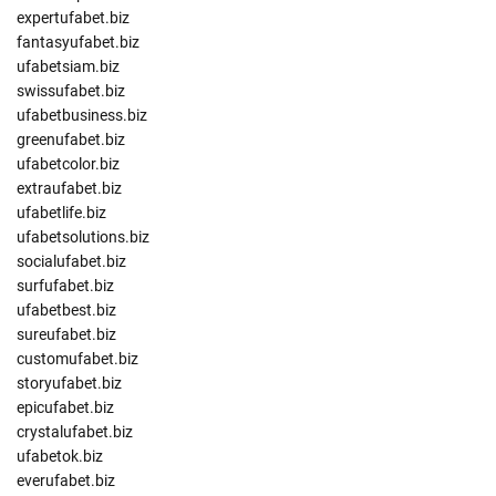
expertufabet.biz
fantasyufabet.biz
ufabetsiam.biz
swissufabet.biz
ufabetbusiness.biz
greenufabet.biz
ufabetcolor.biz
extraufabet.biz
ufabetlife.biz
ufabetsolutions.biz
socialufabet.biz
surfufabet.biz
ufabetbest.biz
sureufabet.biz
customufabet.biz
storyufabet.biz
epicufabet.biz
crystalufabet.biz
ufabetok.biz
everufabet.biz