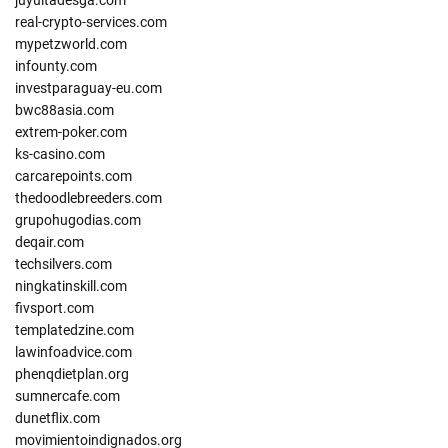
real-crypto-services.com
mypetzworld.com
infounty.com
investparaguay-eu.com
bwc88asia.com
extrem-poker.com
ks-casino.com
carcarepoints.com
thedoodlebreeders.com
grupohugodias.com
deqair.com
techsilvers.com
ningkatinskill.com
fivsport.com
templatedzine.com
lawinfoadvice.com
phenqdietplan.org
sumnercafe.com
dunetflix.com
movimientoindignados.org