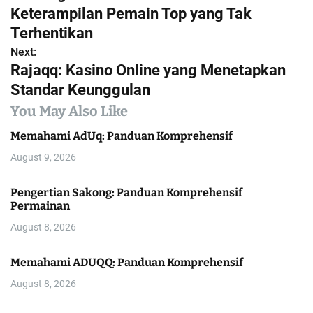
o
Keterampilan Pemain Top yang Tak
s
Terhentikan
Next:
t
Rajaqq: Kasino Online yang Menetapkan
n
Standar Keunggulan
a
You May Also Like
v
Memahami AdUq: Panduan Komprehensif
August 9, 2026
i
g
Pengertian Sakong: Panduan Komprehensif
Permainan
a
August 8, 2026
t
Memahami ADUQQ: Panduan Komprehensif
i
August 8, 2026
o