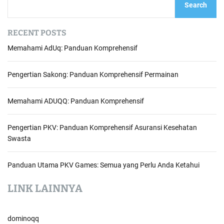
Search
RECENT POSTS
Memahami AdUq: Panduan Komprehensif
Pengertian Sakong: Panduan Komprehensif Permainan
Memahami ADUQQ: Panduan Komprehensif
Pengertian PKV: Panduan Komprehensif Asuransi Kesehatan
Swasta
Panduan Utama PKV Games: Semua yang Perlu Anda Ketahui
LINK LAINNYA
dominoqq