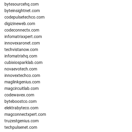
bytesourcehq.com
byteinsightnet.com
codepulsetechco.com
digizineweb.com
codeconnectx.com
infomatrixxpert.com
innovexaronet.com
techvistanow.com
infomatrixhq.com
cubixiosparklab.com
novaevotech.com
innovextechco.com
maglinkgenius.com
magcircuitlab.com
codewavex.com
byteboostco.com
elektrabyteco.com
magconnectxpert.com
truzestgenius.com
techpulsenet.com