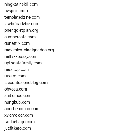
ningkatinskill.com
fivsport.com
templatedzine.com
lawinfoadvice.com
phenqdietplan.org
sumnercafe.com
dunetflix.com
movimientoindignados.org
milfxxxpussy.com
uptodatefamily.com
musitop.com
utyam.com
lacostituzioneblog.com
ohyeea.com
zhitiemoe.com
nungkub.com
anotherindian.com
xylemcider.com
taniaetiago.com
juzfitketo.com