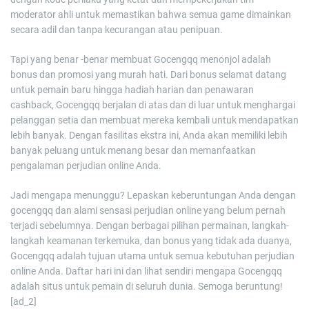
B
moderator ahli untuk memastikan bahwa semua game dimainkan
e
secara adil dan tanpa kecurangan atau penipuan.
s
a
Tapi yang benar -benar membuat Gocengqq menonjol adalah
r
bonus dan promosi yang murah hati. Dari bonus selamat datang
untuk pemain baru hingga hadiah harian dan penawaran
cashback, Gocengqq berjalan di atas dan di luar untuk menghargai
pelanggan setia dan membuat mereka kembali untuk mendapatkan
lebih banyak. Dengan fasilitas ekstra ini, Anda akan memiliki lebih
banyak peluang untuk menang besar dan memanfaatkan
pengalaman perjudian online Anda.
Jadi mengapa menunggu? Lepaskan keberuntungan Anda dengan
gocengqq dan alami sensasi perjudian online yang belum pernah
terjadi sebelumnya. Dengan berbagai pilihan permainan, langkah-
langkah keamanan terkemuka, dan bonus yang tidak ada duanya,
Gocengqq adalah tujuan utama untuk semua kebutuhan perjudian
online Anda. Daftar hari ini dan lihat sendiri mengapa Gocengqq
adalah situs untuk pemain di seluruh dunia. Semoga beruntung!
[ad_2]