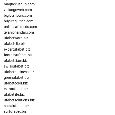
magnexushub.com
virtuogoweb.com
biglotshours.com
buyliraglutide.com
onlinesafemeds.com
gyanibhandar.com
ufabetwarp.biz
ufabetclip.biz
expertufabet.biz
fantasyufabet.biz
ufabetsiam.biz
swissufabet.biz
ufabetbusiness.biz
greenufabet.biz
ufabetcolor.biz
extraufabet.biz
ufabetlife.biz
ufabetsolutions.biz
socialufabet.biz
surfufabet.biz