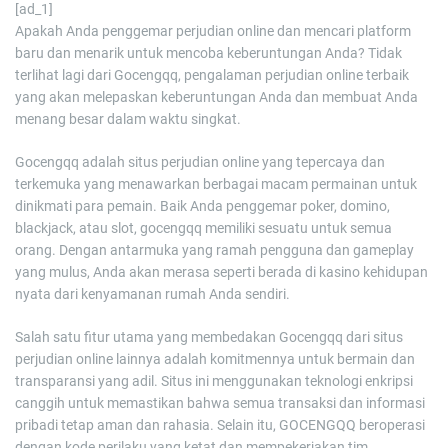
perjudian online
[ad_1]
r
Apakah Anda penggemar perjudian online dan mencari platform
terbaik
d
baru dan menarik untuk mencoba keberuntungan Anda? Tidak
e
terlihat lagi dari Gocengqq, pengalaman perjudian online terbaik
n
yang akan melepaskan keberuntungan Anda dan membuat Anda
g
menang besar dalam waktu singkat.
a
n
Gocengqq adalah situs perjudian online yang tepercaya dan
P
terkemuka yang menawarkan berbagai macam permainan untuk
e
dinikmati para pemain. Baik Anda penggemar poker, domino,
l
blackjack, atau slot, gocengqq memiliki sesuatu untuk semua
u
orang. Dengan antarmuka yang ramah pengguna dan gameplay
a
yang mulus, Anda akan merasa seperti berada di kasino kehidupan
n
nyata dari kenyamanan rumah Anda sendiri.
g
M
Salah satu fitur utama yang membedakan Gocengqq dari situs
e
perjudian online lainnya adalah komitmennya untuk bermain dan
n
transparansi yang adil. Situs ini menggunakan teknologi enkripsi
a
canggih untuk memastikan bahwa semua transaksi dan informasi
n
pribadi tetap aman dan rahasia. Selain itu, GOCENGQQ beroperasi
g
dengan kode perilaku yang ketat dan mempekerjakan tim