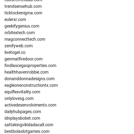
trendsensehub.com
ticktockenigma.com
eulerxr.com
geekifygenius.com
orbitextech.com
magconnecttech.com
zenifyweb.com
livetogel.co
genmatfiredoor.com
findlascegasproperties.com
healthhavenrobbie.com
donanddonnadesigns.com
eagleoneconstructiontx.com
equiflexvitality.com
onlylovesg.com
activedesenvolvimento.com
dailyhubpages.com
idnplaysbobet.com
sattakingvikidadacall.com
bestbolaslotgames.com