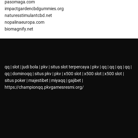
pasomaga.com
impactgardencbdgummies.org
naturesstimulantcbd.net
nopalinaeuropa.com
biomagnify.net
qq
|
slot
|
judi bola
|
pkv
|
situs slot terpercaya
|
pkv
|
qq
|
qq
|
qq
|
qq
|
qq
|
dominoqq
|
situs pkv
|
pkv
|
x500 slot
|
x500 slot
|
x500 slot
|
situs poker
|
majestibet
|
miyaqq
|
gajibet
|
https://championqq.pkvgamesresmi.org/