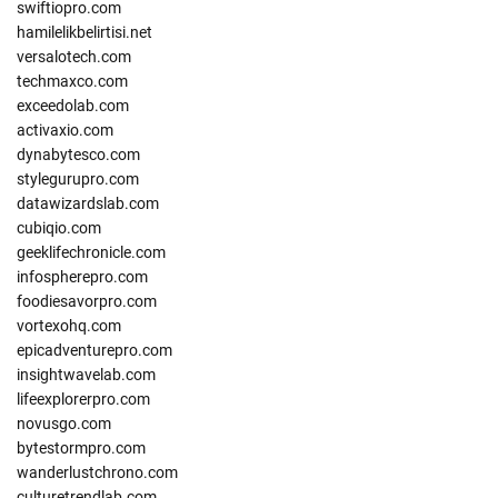
swiftiopro.com
hamilelikbelirtisi.net
versalotech.com
techmaxco.com
exceedolab.com
activaxio.com
dynabytesco.com
stylegurupro.com
datawizardslab.com
cubiqio.com
geeklifechronicle.com
infospherepro.com
foodiesavorpro.com
vortexohq.com
epicadventurepro.com
insightwavelab.com
lifeexplorerpro.com
novusgo.com
bytestormpro.com
wanderlustchrono.com
culturetrendlab.com