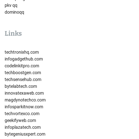
pkv qq
dominoqq
Links
techtronixhq.com
infogadgethub.com
codelinkitpro.com
techboostgen.com
techsensehub.com
bytelabtech.com
innovatexaweb.com
magdynotechco.com
infosparkitnow.com
techvortexco.com
geekifyweb.com
infoplazatech.com
bytegeniusxpert.com