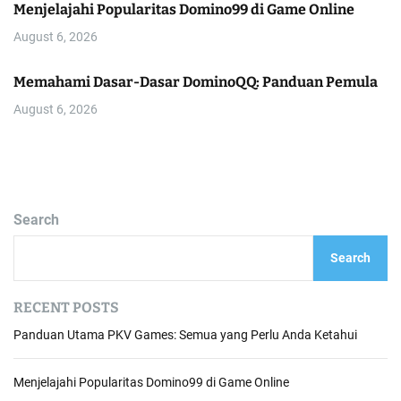
Menjelajahi Popularitas Domino99 di Game Online
August 6, 2026
Memahami Dasar-Dasar DominoQQ: Panduan Pemula
August 6, 2026
Search
Search
RECENT POSTS
Panduan Utama PKV Games: Semua yang Perlu Anda Ketahui
Menjelajahi Popularitas Domino99 di Game Online