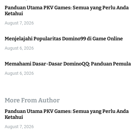
a
Panduan Utama PKV Games: Semua yang Perlu Anda
Ketahui
v
August 7, 2026
i
Menjelajahi Popularitas Domino99 di Game Online
g
August 6, 2026
a
t
Memahami Dasar-Dasar DominoQQ: Panduan Pemula
August 6, 2026
i
o
n
More From Author
Panduan Utama PKV Games: Semua yang Perlu Anda
Ketahui
August 7, 2026