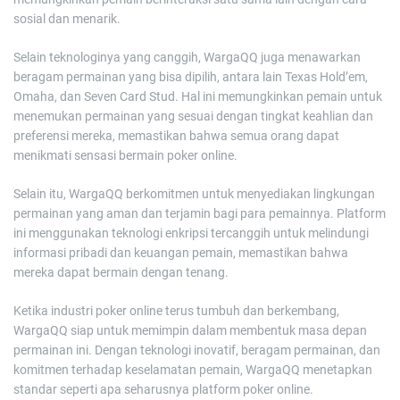
B
sosial dan menarik.
e
s
Selain teknologinya yang canggih, WargaQQ juga menawarkan
a
beragam permainan yang bisa dipilih, antara lain Texas Hold’em,
r
Omaha, dan Seven Card Stud. Hal ini memungkinkan pemain untuk
menemukan permainan yang sesuai dengan tingkat keahlian dan
preferensi mereka, memastikan bahwa semua orang dapat
menikmati sensasi bermain poker online.
Selain itu, WargaQQ berkomitmen untuk menyediakan lingkungan
permainan yang aman dan terjamin bagi para pemainnya. Platform
ini menggunakan teknologi enkripsi tercanggih untuk melindungi
informasi pribadi dan keuangan pemain, memastikan bahwa
mereka dapat bermain dengan tenang.
Ketika industri poker online terus tumbuh dan berkembang,
WargaQQ siap untuk memimpin dalam membentuk masa depan
permainan ini. Dengan teknologi inovatif, beragam permainan, dan
komitmen terhadap keselamatan pemain, WargaQQ menetapkan
standar seperti apa seharusnya platform poker online.