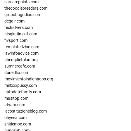
carcarepoints.com
thedoodlebreeders.com
grupohugodias.com
deqair.com
techsilvers.com
ningkatinskill.com
fivsport.com
templatedzine.com
lawinfoadvice.com
phenqdietplan.org
sumnercafe.com
dunetflix.com
movimientoindignados.org
milfxxxpussy.com
uptodatefamily.com
musitop.com
utyam.com
lacostituzioneblog.com
ohyeea.com
zhitiemoe.com
nungkub.com