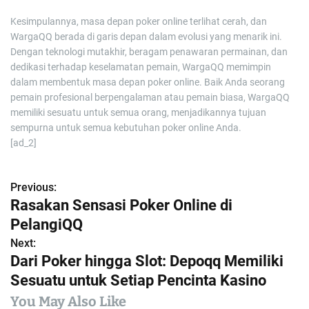
Kesimpulannya, masa depan poker online terlihat cerah, dan
WargaQQ berada di garis depan dalam evolusi yang menarik ini.
Dengan teknologi mutakhir, beragam penawaran permainan, dan
dedikasi terhadap keselamatan pemain, WargaQQ memimpin
dalam membentuk masa depan poker online. Baik Anda seorang
pemain profesional berpengalaman atau pemain biasa, WargaQQ
memiliki sesuatu untuk semua orang, menjadikannya tujuan
sempurna untuk semua kebutuhan poker online Anda.
[ad_2]
Previous:
P
Rasakan Sensasi Poker Online di
o
PelangiQQ
s
Next:
Dari Poker hingga Slot: Depoqq Memiliki
t
Sesuatu untuk Setiap Pencinta Kasino
n
You May Also Like