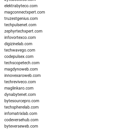
elektrabyteco.com
magconnectxpert.com
truzestgenius.com
techpulsenet.com
zephyrtechxpert.com
infovortexco.com
digizinelab.com
techwavego.com
codepulsex.com
techscopetech.com
magdynoweb.com
innovexaroweb.com
techreviveco.com
maglinkaro.com
dynabytenet.com
bytesourcepro.com
techspherelab.com
infomatrixlab.com
codeversehub.com
byteverseweb.com