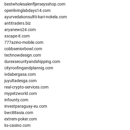
bestwholesalenfljerseysshop.com
openlivinglabdays14.com
ayurvedakonsultti-kari-nokela.com
antitraders.biz
aryanews24.com
xscape-it.com
777azino-mobile.com
cobbseniorbowl.com
technowdesign.com
durexsecurityandshipping.com
cityroofingandplannig.com
ivdabergasa.com
juyultadesga.com
real-crypto-services.com
mypetzworld.com
infounty.com
investparaguay-eu.com
bwc88asia.com
extrem-poker.com
ks-casino.com