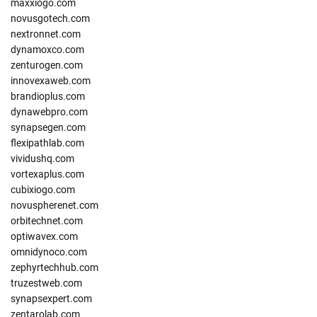
maxxiogo.com
novusgotech.com
nextronnet.com
dynamoxco.com
zenturogen.com
innovexaweb.com
brandioplus.com
dynawebpro.com
synapsegen.com
flexipathlab.com
vividushq.com
vortexaplus.com
cubixiogo.com
novuspherenet.com
orbitechnet.com
optiwavex.com
omnidynoco.com
zephyrtechhub.com
truzestweb.com
synapsexpert.com
zentarolab.com