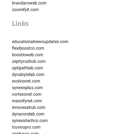
brandaroweb.com
zoomifyit.com
Links
educationalnewsupdates.com
flexiboostco.com
boostioweb.com
zephyrushub.com
optipathlab.com
dynabytelab.com
evolvionet.com
synexisplus.com
vortexonet.com
maxxifynet.com
innovexahub.com
dynacorelab.com
synexistechco.com
truvivopro.com
vividusco.com