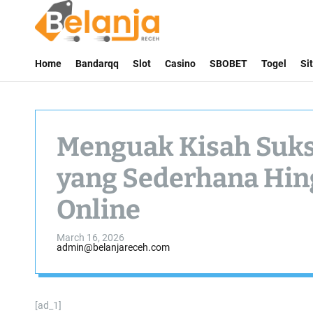
S
k
i
D
p
Home
Bandarqq
Slot
Casino
SBOBET
Togel
Si
a
t
f
o
t
c
a
o
r
n
Menguak Kisah Suks
A
t
g
e
yang Sederhana Hin
e
n
n
t
Online
S
l
o
March 16, 2026
admin@belanjareceh.com
t
G
a
c
[ad_1]
o