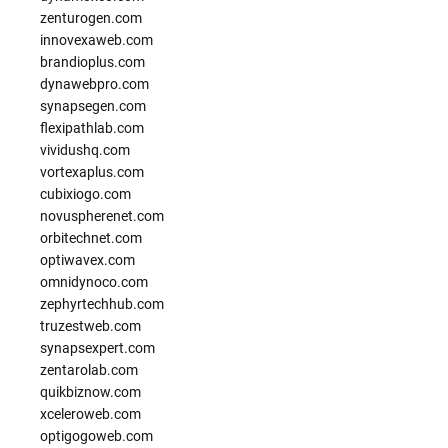
zenturogen.com
innovexaweb.com
brandioplus.com
dynawebpro.com
synapsegen.com
flexipathlab.com
vividushq.com
vortexaplus.com
cubixiogo.com
novuspherenet.com
orbitechnet.com
optiwavex.com
omnidynoco.com
zephyrtechhub.com
truzestweb.com
synapsexpert.com
zentarolab.com
quikbiznow.com
xceleroweb.com
optigogoweb.com