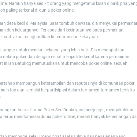
ine. Namun hanya sedikit orang yang mengetahui kisah dibalik pria yan
h paling terkenal di dunia poker online.
uah desa kecil di Malaysia. Saat tumbuh dewasa, dia menyukai permaina
n dan keluarganya. Terlepas dari kecintaannya pada permainan,
 nanti akan menghasilkan ketenaran dan kekayaan.
 Lumpur untuk mencari peluang yang lebih baik. Dia mendapatkan
ya dalam poker dan dengan cepat menjadi terkenal karena permainan
 inilah Datukqq memutuskan untuk mencoba poker online, sebuah
 bertahap membangun keterampilan dan reputasinya di komunitas poker
main top dan ia mulai berpartisipasi dalam turnamen-turnamen berisiko
a.
enangkan Acara Utama Poker Seri Dunia yang bergengsi, mengukuhkan
u, ia terus mendominasi dunia poker online, meraih banyak kemenangan d
 dan membumi, selalu mengingat asal usulnya dan perjalanan yang