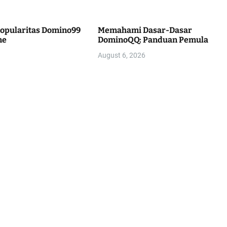
Popularitas Domino99
Memahami Dasar-Dasar
ne
DominoQQ: Panduan Pemula
August 6, 2026