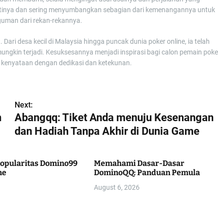
atinya dan sering menyumbangkan sebagian dari kemenangannya untuk
uman dari rekan-rekannya.
ari desa kecil di Malaysia hingga puncak dunia poker online, ia telah
ngkin terjadi. Kesuksesannya menjadi inspirasi bagi calon pemain poke
kenyataan dengan dedikasi dan ketekunan.
Next:
n
Abangqq: Tiket Anda menuju Kesenangan
dan Hadiah Tanpa Akhir di Dunia Game
Popularitas Domino99
Memahami Dasar-Dasar
ne
DominoQQ: Panduan Pemula
August 6, 2026