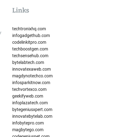
Links
techtronixhq.com
r
infogadgethub.com
codelinkitpro.com
techboostgen.com
techsensehub.com
bytelabtech.com
innovatexaweb.com
magdynotechco.com
infosparkitnow.com
techvortexco.com
geekifyweb.com
infoplazatech.com
bytegeniusxpert.com
innovatebytelab.com
infobytepro.com
magbytego.com
codegeniusnet.com