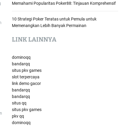
g
Memahami Popularitas Poker88: Tinjauan Komprehensif
10 Strategi Poker Teratas untuk Pemula untuk
n
Memenangkan Lebih Banyak Permainan
LINK LAINNYA
dominoqq
bandarqq
situs pkv games
slot terpercaya
link demo gacor
bandarqq
bandarqq
situs qq
situs pkv games
an
pkv qq
dominoqq