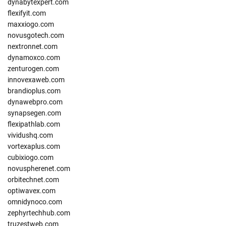
dynabytexpert.com
flexifyit.com
maxxiogo.com
novusgotech.com
nextronnet.com
dynamoxco.com
zenturogen.com
innovexaweb.com
brandioplus.com
dynawebpro.com
synapsegen.com
flexipathlab.com
vividushq.com
vortexaplus.com
cubixiogo.com
novuspherenet.com
orbitechnet.com
optiwavex.com
omnidynoco.com
zephyrtechhub.com
truzestweb.com