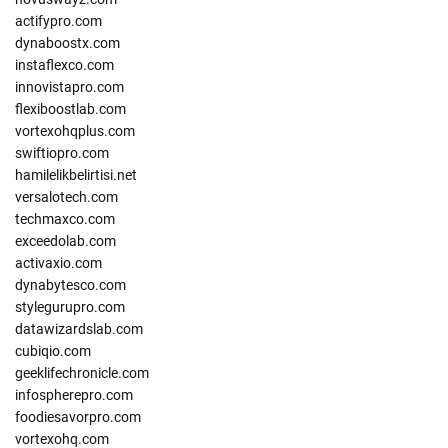
actifypro.com
dynaboostx.com
instaflexco.com
innovistapro.com
flexiboostlab.com
vortexohqplus.com
swiftiopro.com
hamilelikbelirtisi.net
versalotech.com
techmaxco.com
exceedolab.com
activaxio.com
dynabytesco.com
stylegurupro.com
datawizardslab.com
cubiqio.com
geeklifechronicle.com
infospherepro.com
foodiesavorpro.com
vortexohq.com