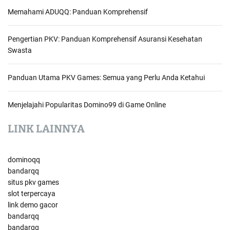
Memahami ADUQQ: Panduan Komprehensif
Pengertian PKV: Panduan Komprehensif Asuransi Kesehatan
Swasta
Panduan Utama PKV Games: Semua yang Perlu Anda Ketahui
Menjelajahi Popularitas Domino99 di Game Online
LINK LAINNYA
dominoqq
bandarqq
situs pkv games
slot terpercaya
link demo gacor
bandarqq
bandarqq