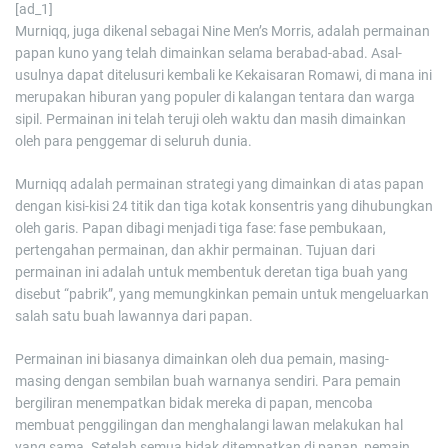
[ad_1]
r
Murniqq, juga dikenal sebagai Nine Men’s Morris, adalah permainan
d
papan kuno yang telah dimainkan selama berabad-abad. Asal-
e
usulnya dapat ditelusuri kembali ke Kekaisaran Romawi, di mana ini
n
merupakan hiburan yang populer di kalangan tentara dan warga
g
sipil. Permainan ini telah teruji oleh waktu dan masih dimainkan
a
oleh para penggemar di seluruh dunia.
n
P
Murniqq adalah permainan strategi yang dimainkan di atas papan
e
dengan kisi-kisi 24 titik dan tiga kotak konsentris yang dihubungkan
l
oleh garis. Papan dibagi menjadi tiga fase: fase pembukaan,
u
pertengahan permainan, dan akhir permainan. Tujuan dari
a
permainan ini adalah untuk membentuk deretan tiga buah yang
n
disebut “pabrik”, yang memungkinkan pemain untuk mengeluarkan
g
salah satu buah lawannya dari papan.
M
e
Permainan ini biasanya dimainkan oleh dua pemain, masing-
n
masing dengan sembilan buah warnanya sendiri. Para pemain
a
bergiliran menempatkan bidak mereka di papan, mencoba
n
membuat penggilingan dan menghalangi lawan melakukan hal
g
yang sama. Setelah semua bidak ditempatkan di papan, pemain