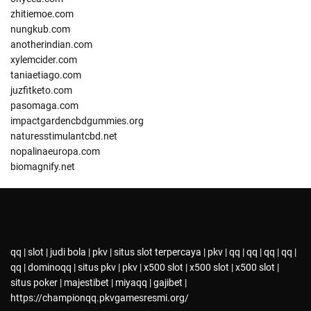
zhitiemoe.com
nungkub.com
anotherindian.com
xylemcider.com
taniaetiago.com
juzfitketo.com
pasomaga.com
impactgardencbdgummies.org
naturesstimulantcbd.net
nopalinaeuropa.com
biomagnify.net
qq
|
slot
|
judi bola
|
pkv
|
situs slot terpercaya
|
pkv
|
qq
|
qq
|
qq
|
qq
|
qq
|
dominoqq
|
situs pkv
|
pkv
|
x500 slot
|
x500 slot
|
x500 slot
|
situs poker
|
majestibet
|
miyaqq
|
gajibet
|
https://championqq.pkvgamesresmi.org/