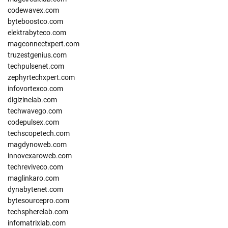
codewavex.com
byteboostco.com
elektrabyteco.com
magconnectxpert.com
truzestgenius.com
techpulsenet.com
zephyrtechxpert.com
infovortexco.com
digizinelab.com
techwavego.com
codepulsex.com
techscopetech.com
magdynoweb.com
innovexaroweb.com
techreviveco.com
maglinkaro.com
dynabytenet.com
bytesourcepro.com
techspherelab.com
infomatrixlab.com