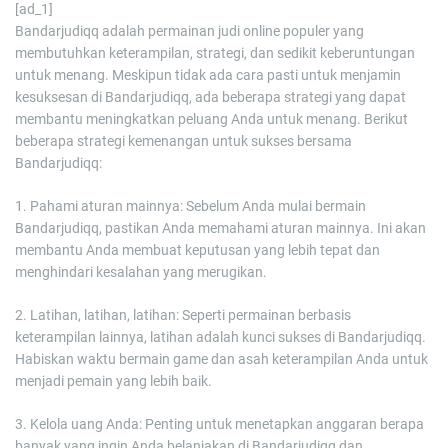
[ad_1]
r
Bandarjudiqq adalah permainan judi online populer yang
d
membutuhkan keterampilan, strategi, dan sedikit keberuntungan
e
untuk menang. Meskipun tidak ada cara pasti untuk menjamin
n
kesuksesan di Bandarjudiqq, ada beberapa strategi yang dapat
g
membantu meningkatkan peluang Anda untuk menang. Berikut
a
beberapa strategi kemenangan untuk sukses bersama
n
Bandarjudiqq:
P
e
1. Pahami aturan mainnya: Sebelum Anda mulai bermain
l
Bandarjudiqq, pastikan Anda memahami aturan mainnya. Ini akan
u
membantu Anda membuat keputusan yang lebih tepat dan
a
menghindari kesalahan yang merugikan.
n
g
2. Latihan, latihan, latihan: Seperti permainan berbasis
M
keterampilan lainnya, latihan adalah kunci sukses di Bandarjudiqq.
e
Habiskan waktu bermain game dan asah keterampilan Anda untuk
n
menjadi pemain yang lebih baik.
a
n
3. Kelola uang Anda: Penting untuk menetapkan anggaran berapa
g
banyak yang ingin Anda belanjakan di Bandarjudiqq dan