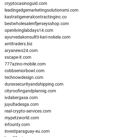
cryptocasinoguid.com
leadingedgemarketingsolutionsmi.com
kastratigeneralcontractinginc.co
bestwholesalenfljerseysshop.com
openlivinglabdays14.com
ayurvedakonsultti-kari-nokela.com
antitraders.biz
aryanews24.com
xscape-it.com
777azino-mobile.com
cobbseniorbowl.com
technowdesign.com
durexsecurityandshipping.com
cityroofingandplannig.com
ivdabergasa.com
juyultadesga.com
real-crypto-services.com
mypetzworld.com
infounty.com
investparaguay-eu.com