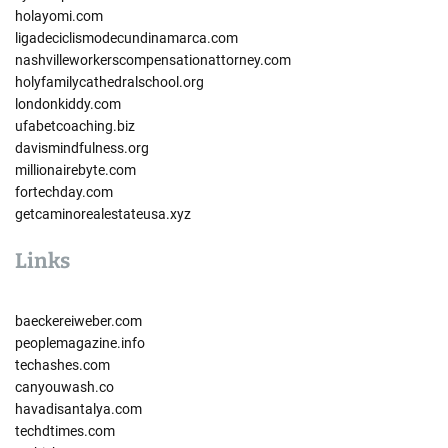
holayomi.com
ligadeciclismodecundinamarca.com
nashvilleworkerscompensationattorney.com
holyfamilycathedralschool.org
londonkiddy.com
ufabetcoaching.biz
davismindfulness.org
millionairebyte.com
fortechday.com
getcaminorealestateusa.xyz
Links
baeckereiweber.com
peoplemagazine.info
techashes.com
canyouwash.co
havadisantalya.com
techdtimes.com