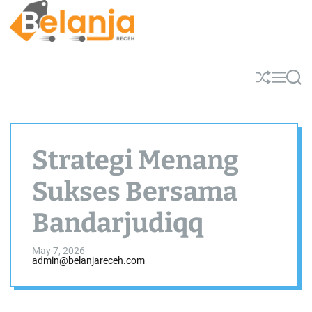
S
k
i
D
p
a
t
f
S
M
S
o
h
e
e
t
c
u
n
a
a
o
ff
u
r
r
l
c
n
A
e
h
t
Strategi Menang
g
e
e
n
Sukses Bersama
n
t
S
Bandarjudiqq
l
o
t
May 7, 2026
admin@belanjareceh.com
G
a
c
o