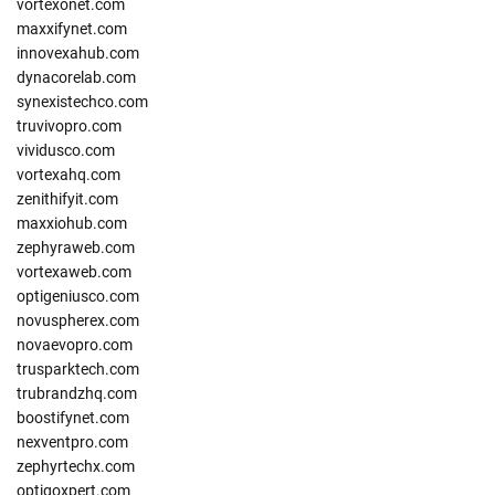
vortexonet.com
maxxifynet.com
innovexahub.com
dynacorelab.com
synexistechco.com
truvivopro.com
vividusco.com
vortexahq.com
zenithifyit.com
maxxiohub.com
zephyraweb.com
vortexaweb.com
optigeniusco.com
novuspherex.com
novaevopro.com
trusparktech.com
trubrandzhq.com
boostifynet.com
nexventpro.com
zephyrtechx.com
optigoxpert.com