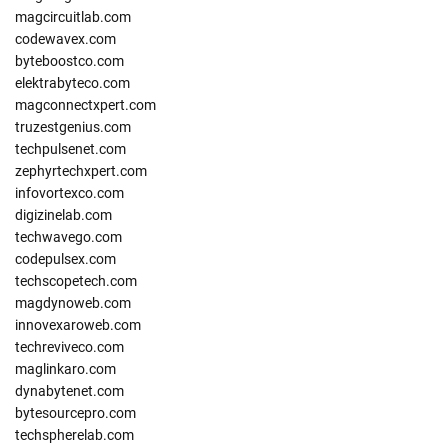
magcircuitlab.com
codewavex.com
byteboostco.com
elektrabyteco.com
magconnectxpert.com
truzestgenius.com
techpulsenet.com
zephyrtechxpert.com
infovortexco.com
digizinelab.com
techwavego.com
codepulsex.com
techscopetech.com
magdynoweb.com
innovexaroweb.com
techreviveco.com
maglinkaro.com
dynabytenet.com
bytesourcepro.com
techspherelab.com