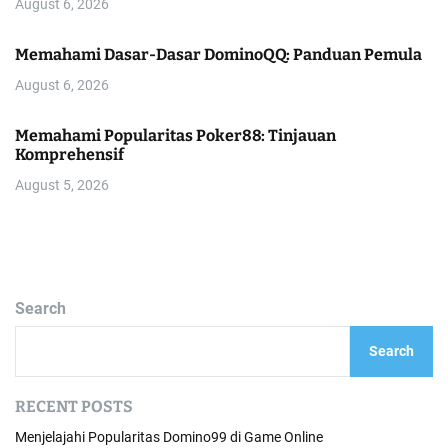
August 6, 2026
Memahami Dasar-Dasar DominoQQ: Panduan Pemula
August 6, 2026
Memahami Popularitas Poker88: Tinjauan
Komprehensif
August 5, 2026
Search
Search
RECENT POSTS
Menjelajahi Popularitas Domino99 di Game Online