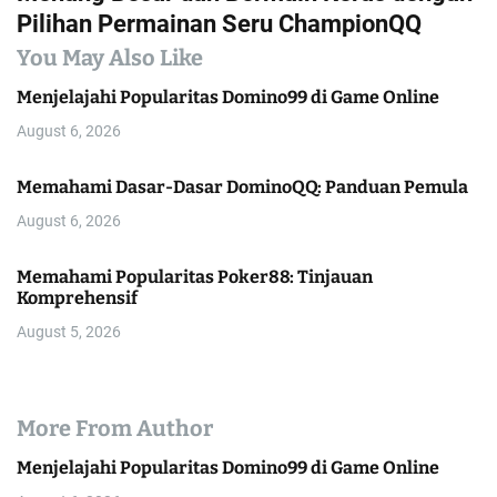
t
Pilihan Permainan Seru ChampionQQ
n
You May Also Like
a
Menjelajahi Popularitas Domino99 di Game Online
v
August 6, 2026
i
Memahami Dasar-Dasar DominoQQ: Panduan Pemula
g
August 6, 2026
a
Memahami Popularitas Poker88: Tinjauan
t
Komprehensif
August 5, 2026
i
o
n
More From Author
Menjelajahi Popularitas Domino99 di Game Online