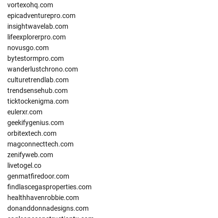
vortexohq.com
epicadventurepro.com
insightwavelab.com
lifeexplorerpro.com
novusgo.com
bytestormpro.com
wanderlustchrono.com
culturetrendlab.com
trendsensehub.com
ticktockenigma.com
eulerxr.com
geekifygenius.com
orbitextech.com
magconnecttech.com
zenifyweb.com
livetogel.co
genmatfiredoor.com
findlascegasproperties.com
healthhavenrobbie.com
donanddonnadesigns.com