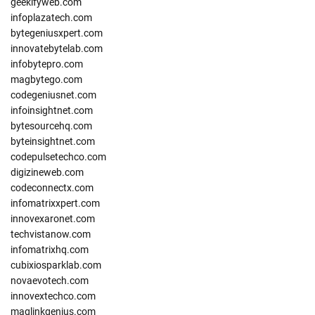
geekifyweb.com
infoplazatech.com
bytegeniusxpert.com
innovatebytelab.com
infobytepro.com
magbytego.com
codegeniusnet.com
infoinsightnet.com
bytesourcehq.com
byteinsightnet.com
codepulsetechco.com
digizineweb.com
codeconnectx.com
infomatrixxpert.com
innovexaronet.com
techvistanow.com
infomatrixhq.com
cubixiosparklab.com
novaevotech.com
innovextechco.com
maglinkgenius.com