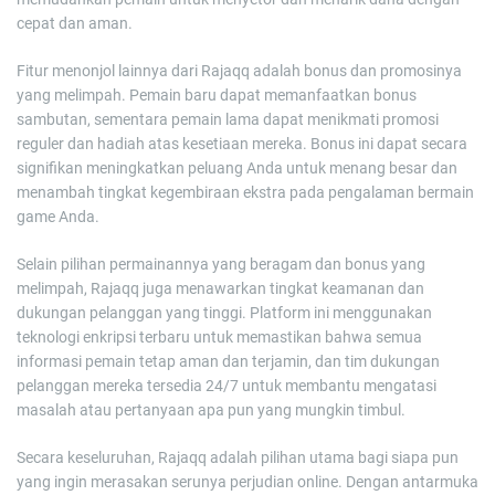
B
cepat dan aman.
e
s
Fitur menonjol lainnya dari Rajaqq adalah bonus dan promosinya
a
yang melimpah. Pemain baru dapat memanfaatkan bonus
r
sambutan, sementara pemain lama dapat menikmati promosi
reguler dan hadiah atas kesetiaan mereka. Bonus ini dapat secara
signifikan meningkatkan peluang Anda untuk menang besar dan
menambah tingkat kegembiraan ekstra pada pengalaman bermain
game Anda.
Selain pilihan permainannya yang beragam dan bonus yang
melimpah, Rajaqq juga menawarkan tingkat keamanan dan
dukungan pelanggan yang tinggi. Platform ini menggunakan
teknologi enkripsi terbaru untuk memastikan bahwa semua
informasi pemain tetap aman dan terjamin, dan tim dukungan
pelanggan mereka tersedia 24/7 untuk membantu mengatasi
masalah atau pertanyaan apa pun yang mungkin timbul.
Secara keseluruhan, Rajaqq adalah pilihan utama bagi siapa pun
yang ingin merasakan serunya perjudian online. Dengan antarmuka