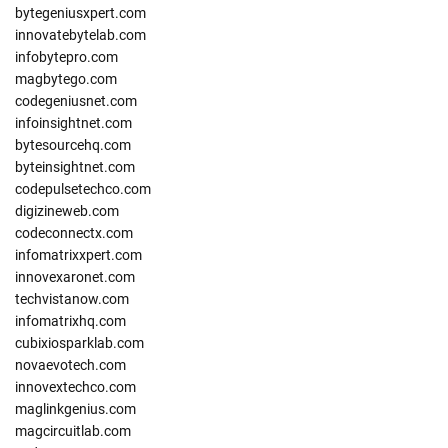
bytegeniusxpert.com
innovatebytelab.com
infobytepro.com
magbytego.com
codegeniusnet.com
infoinsightnet.com
bytesourcehq.com
byteinsightnet.com
codepulsetechco.com
digizineweb.com
codeconnectx.com
infomatrixxpert.com
innovexaronet.com
techvistanow.com
infomatrixhq.com
cubixiosparklab.com
novaevotech.com
innovextechco.com
maglinkgenius.com
magcircuitlab.com