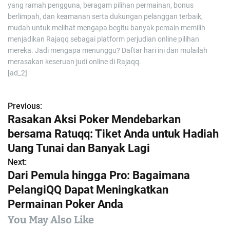
yang ramah pengguna, beragam pilihan permainan, bonus
berlimpah, dan keamanan serta dukungan pelanggan terbaik,
mudah untuk melihat mengapa begitu banyak pemain memilih
menjadikan Rajaqq sebagai platform perjudian online pilihan
mereka. Jadi mengapa menunggu? Daftar hari ini dan mulailah
merasakan keseruan judi online di Rajaqq.
[ad_2]
Previous:
P
Rasakan Aksi Poker Mendebarkan
o
bersama Ratuqq: Tiket Anda untuk Hadiah
s
Uang Tunai dan Banyak Lagi
Next:
t
Dari Pemula hingga Pro: Bagaimana
n
PelangiQQ Dapat Meningkatkan
Permainan Poker Anda
a
You May Also Like
v