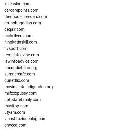
ks-casino.com
carcarepoints.com
thedoodlebreeders.com
grupohugodias.com
deqair.com
techsilvers.com
ningkatinskill.com
fivsport.com
templatedzine.com
lawinfoadvice.com
phenqdietplan.org
sumnercafe.com
dunetflix.com
movimientoindignados.org
milfxxxpussy.com
uptodatefamily.com
musitop.com
utyam.com
lacostituzioneblog.com
ohyeea.com