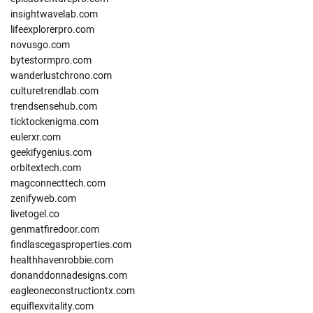
insightwavelab.com
lifeexplorerpro.com
novusgo.com
bytestormpro.com
wanderlustchrono.com
culturetrendlab.com
trendsensehub.com
ticktockenigma.com
eulerxr.com
geekifygenius.com
orbitextech.com
magconnecttech.com
zenifyweb.com
livetogel.co
genmatfiredoor.com
findlascegasproperties.com
healthhavenrobbie.com
donanddonnadesigns.com
eagleoneconstructiontx.com
equiflexvitality.com