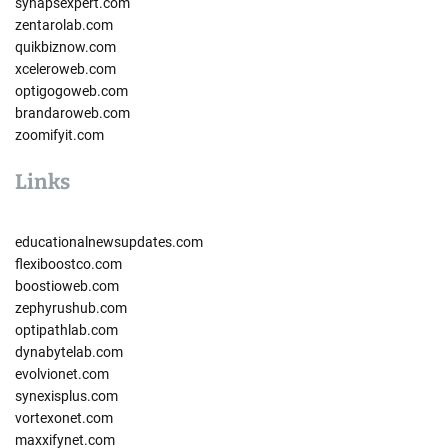
synapsexpert.com
zentarolab.com
quikbiznow.com
xceleroweb.com
optigogoweb.com
brandaroweb.com
zoomifyit.com
Links
educationalnewsupdates.com
flexiboostco.com
boostioweb.com
zephyrushub.com
optipathlab.com
dynabytelab.com
evolvionet.com
synexisplus.com
vortexonet.com
maxxifynet.com