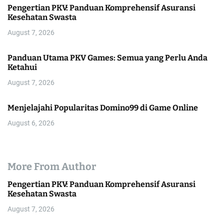
Pengertian PKV: Panduan Komprehensif Asuransi
i
Kesehatan Swasta
g
August 7, 2026
a
Panduan Utama PKV Games: Semua yang Perlu Anda
Ketahui
t
August 7, 2026
i
o
Menjelajahi Popularitas Domino99 di Game Online
August 6, 2026
n
More From Author
Pengertian PKV: Panduan Komprehensif Asuransi
Kesehatan Swasta
August 7, 2026