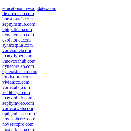
educationalnewsupdates.com
flexiboostco.com
boostioweb.com
zephyrushub.com
optipathlab.com
dynabytelab.com
evolvionet.com
synexisplus.com
vortexonet.com
maxxifynet.com
innovexahub.com
dynacorelab.com
synexistechco.com
truvivopro.com
vividusco.com
vortexahq.com
zenithifyit.com
maxxiohub.com
zephyraweb.com
vortexaweb.com
optigeniusco.com
novuspherex.com
novaevopro.com
trusparktech.com