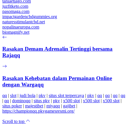
taniaetiago.com
juzfitketo.com
pasomaga.com
impactgardencbdgummies.org
naturesstimulantcbd.net
nopalinaeuropa.com
biomagnify.net
Rasakan Demam Adrenalin Tertinggi bersama
Rajaqq
Rasakan Kehebatan dalam Permainan Online
dengan Wargaqq
qq
|
slot
|
judi bola
|
pkv
|
situs slot terpercaya
|
pkv
|
qq
|
qq
|
qq
|
qq
|
qq
|
dominoqq
|
situs pkv
|
pkv
|
x500 slot
|
x500 slot
|
x500 slot
|
situs poker
|
majestibet
|
miyaqq
|
gajibet
|
https://championqq.pkvgamesresmi.org/
Scroll to top