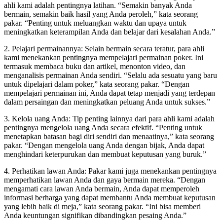
ahli kami adalah pentingnya latihan. “Semakin banyak Anda
bermain, semakin baik hasil yang Anda peroleh,” kata seorang
pakar. “Penting untuk meluangkan waktu dan upaya untuk
meningkatkan keterampilan Anda dan belajar dari kesalahan Anda.”
2. Pelajari permainannya: Selain bermain secara teratur, para ahli
kami menekankan pentingnya mempelajari permainan poker. Ini
termasuk membaca buku dan artikel, menonton video, dan
menganalisis permainan Anda sendiri. “Selalu ada sesuatu yang baru
untuk dipelajari dalam poker,” kata seorang pakar. “Dengan
mempelajari permainan ini, Anda dapat tetap menjadi yang terdepan
dalam persaingan dan meningkatkan peluang Anda untuk sukses.”
3. Kelola uang Anda: Tip penting lainnya dari para ahli kami adalah
pentingnya mengelola uang Anda secara efektif. “Penting untuk
menetapkan batasan bagi diri sendiri dan menaatinya,” kata seorang
pakar. “Dengan mengelola uang Anda dengan bijak, Anda dapat
menghindari keterpurukan dan membuat keputusan yang buruk.”
4. Perhatikan lawan Anda: Pakar kami juga menekankan pentingnya
memperhatikan lawan Anda dan gaya bermain mereka. “Dengan
mengamati cara lawan Anda bermain, Anda dapat memperoleh
informasi berharga yang dapat membantu Anda membuat keputusan
yang lebih baik di meja,” kata seorang pakar. “Ini bisa memberi
Anda keuntungan signifikan dibandingkan pesaing Anda.”