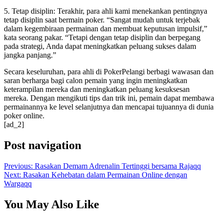
5. Tetap disiplin: Terakhir, para ahli kami menekankan pentingnya
tetap disiplin saat bermain poker. “Sangat mudah untuk terjebak
dalam kegembiraan permainan dan membuat keputusan impulsif,”
kata seorang pakar. “Tetapi dengan tetap disiplin dan berpegang
pada strategi, Anda dapat meningkatkan peluang sukses dalam
jangka panjang.”
Secara keseluruhan, para ahli di PokerPelangi berbagi wawasan dan
saran berharga bagi calon pemain yang ingin meningkatkan
keterampilan mereka dan meningkatkan peluang kesuksesan
mereka. Dengan mengikuti tips dan trik ini, pemain dapat membawa
permainannya ke level selanjutnya dan mencapai tujuannya di dunia
poker online.
[ad_2]
Post navigation
Previous:
Rasakan Demam Adrenalin Tertinggi bersama Rajaqq
Next:
Rasakan Kehebatan dalam Permainan Online dengan
Wargaqq
You May Also Like