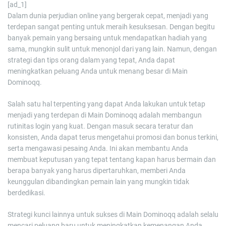
Orang Dalam
[ad_1]
r
Dalam dunia perjudian online yang bergerak cepat, menjadi yang
d
terdepan sangat penting untuk meraih kesuksesan. Dengan begitu
e
banyak pemain yang bersaing untuk mendapatkan hadiah yang
n
sama, mungkin sulit untuk menonjol dari yang lain. Namun, dengan
g
strategi dan tips orang dalam yang tepat, Anda dapat
a
meningkatkan peluang Anda untuk menang besar di Main
n
Dominoqq.
P
e
Salah satu hal terpenting yang dapat Anda lakukan untuk tetap
l
menjadi yang terdepan di Main Dominoqq adalah membangun
u
rutinitas login yang kuat. Dengan masuk secara teratur dan
a
konsisten, Anda dapat terus mengetahui promosi dan bonus terkini,
n
serta mengawasi pesaing Anda. Ini akan membantu Anda
g
membuat keputusan yang tepat tentang kapan harus bermain dan
M
berapa banyak yang harus dipertaruhkan, memberi Anda
e
keunggulan dibandingkan pemain lain yang mungkin tidak
n
berdedikasi.
a
n
Strategi kunci lainnya untuk sukses di Main Dominoqq adalah selalu
g
mencari peluang baru untuk meningkatkan kemenangan Anda.