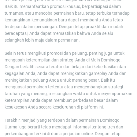
B
Baik itu memanfaatkan promosi khusus, berpartisipasi dalam
e
turnamen, atau mencoba permainan baru, tetap terbuka terhadap
s
kemungkinan-kemungkinan baru dapat membantu Anda tetap
a
terdepan dalam persaingan. Dengan tetap proaktif dan mudah
r
beradaptasi, Anda dapat memastikan bahwa Anda selalu
selangkah lebih maju dalam permainan.
Selain terus mengikuti promosi dan peluang, penting juga untuk
mengasah keterampilan dan strategi Anda di Main Dominoqq.
Dengan berlatih secara teratur dan belajar dari keberhasilan dan
kegagalan Anda, Anda dapat meningkatkan gameplay Anda dan
meningkatkan peluang Anda untuk menang besar. Baik itu
menguasai permainan tertentu atau mengembangkan strategi
taruhan yang menang, meluangkan waktu untuk menyempurnakan
keterampilan Anda dapat membuat perbedaan besar dalam
kesuksesan Anda secara keseluruhan di platform ini.
Terakhir, menjadi yang terdepan dalam permainan Dominoqq
Utama juga berarti tetap mendapat informasi tentang tren dan
perkembangan terkini di dunia perjudian online. Dengan tetap