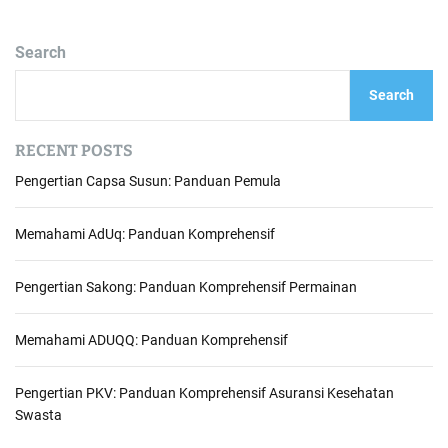
Search
Search
RECENT POSTS
Pengertian Capsa Susun: Panduan Pemula
Memahami AdUq: Panduan Komprehensif
Pengertian Sakong: Panduan Komprehensif Permainan
Memahami ADUQQ: Panduan Komprehensif
Pengertian PKV: Panduan Komprehensif Asuransi Kesehatan
Swasta