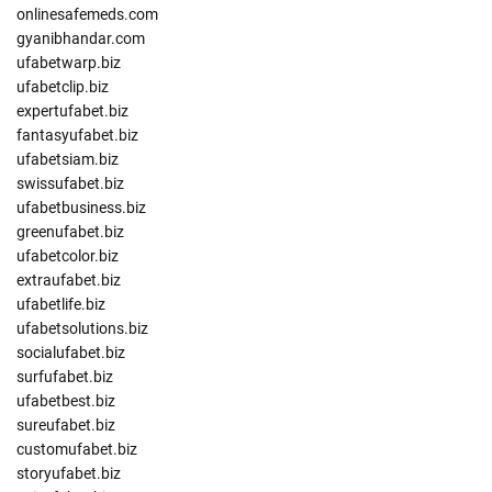
onlinesafemeds.com
gyanibhandar.com
ufabetwarp.biz
ufabetclip.biz
expertufabet.biz
fantasyufabet.biz
ufabetsiam.biz
swissufabet.biz
ufabetbusiness.biz
greenufabet.biz
ufabetcolor.biz
extraufabet.biz
ufabetlife.biz
ufabetsolutions.biz
socialufabet.biz
surfufabet.biz
ufabetbest.biz
sureufabet.biz
customufabet.biz
storyufabet.biz