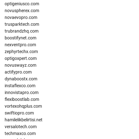
optigeniusco.com
novuspherex.com
novaevopro.com
trusparktech.com
trubrandzhq.com
boostifynet.com
nexventpro.com
zephyrtechx.com
optigoxpert.com
novuswayz.com
actifypro.com
dynaboostx.com
instaflexco.com
innovistapro.com
flexiboostlab.com
vortexohqplus.com
swiftiopro.com
hamilelikbelirtisi.net
versalotech.com
techmaxco.com